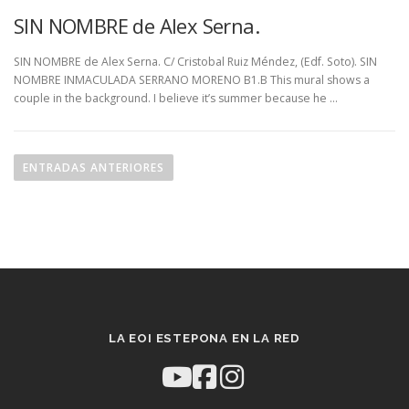
SIN NOMBRE de Alex Serna.
SIN NOMBRE de Alex Serna. C/ Cristobal Ruiz Méndez, (Edf. Soto). SIN
NOMBRE INMACULADA SERRANO MORENO B1.B This mural shows a
couple in the background. I believe it’s summer because he …
N
a
ENTRADAS ANTERIORES
v
e
g
a
c
i
ó
LA EOI ESTEPONA EN LA RED
n
d
e