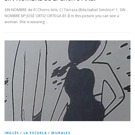
SIN NOMBRE de El Chorro Arts. C/ Terraza (Bda.Isabel Simón) nº 1. SIN
NOMBRE Mª JOSÉ ORTIZ ORTEGA B1.B In this picture you can see a
woman. She is wearing …
INGLÉS
/
LA ESCUELA
/
MURALES