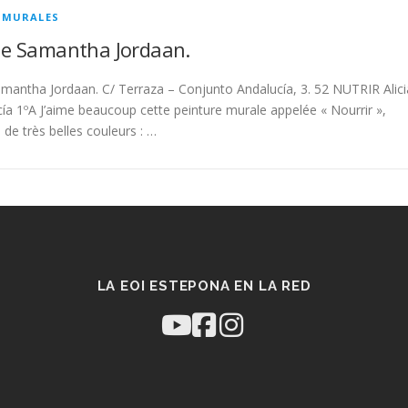
/
MURALES
e Samantha Jordaan.
antha Jordaan. C/ Terraza – Conjunto Andalucía, 3. 52 NUTRIR Alici
ía 1ºA J’aime beaucoup cette peinture murale appelée « Nourrir »,
a de très belles couleurs : …
LA EOI ESTEPONA EN LA RED