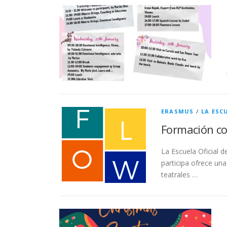
ERASMUS
/
LA ESC
Formación c
La Escuela Oficial 
participa ofrece un
teatrales …