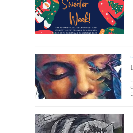
L
L
C
E