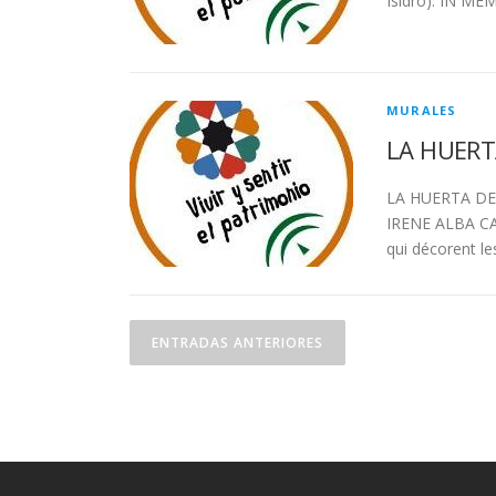
Isidro). IN MEM
MURALES
LA HUERTA
LA HUERTA DE 
IRENE ALBA CA
qui décorent le
N
ENTRADAS ANTERIORES
a
v
e
g