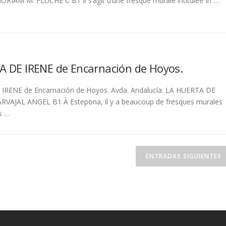
ORIAM M. FLUCHE C B1 Il s’agit d’une fresque murale intitulée In …
 DE IRENE de Encarnación de Hoyos.
IRENE de Encarnación de Hoyos. Avda. Andalucía. LA HUERTA DE
RVAJAL ANGEL B1 À Estepona, il y a beaucoup de fresques murales
s …
ENTRADAS SIGUIENTES