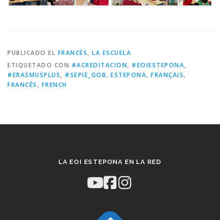
PUBLICADO EL
FRANCÉS
,
LA ESCUELA
ETIQUETADO CON
#ACREDITACION
,
#EOIESTEPONA
,
#ERASMUSPLUS
,
#SEPIE_GOB
,
ESTEPONA
,
FRANÇAIS
,
FRANCÉS
,
FRENCH
LA EOI ESTEPONA EN LA RED