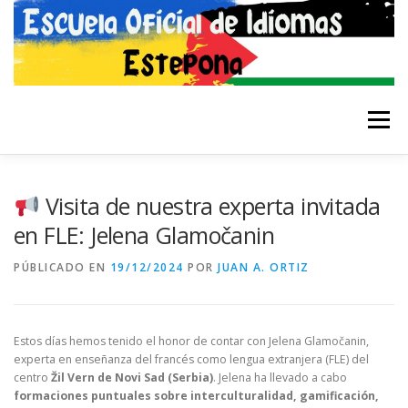
Saltar
al
contenido
Menú
INICIO
EL CENTRO
SECRETARÍA
IDIOMAS
Visita de nuestra experta invitada
en FLE: Jelena Glamočanin
CERTIFICACIÓN
CONTACTO
ERASMUS+
PÚBLICADO EN
19/12/2024
POR
JUAN A. ORTIZ
Estos días hemos tenido el honor de contar con Jelena Glamočanin,
experta en enseñanza del francés como lengua extranjera (FLE) del
centro
Žil Vern de Novi Sad (Serbia)
. Jelena ha llevado a cabo
formaciones puntuales sobre interculturalidad, gamificación,